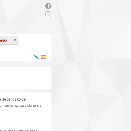
rs_facebook.png
onio
Galego
Español
a de Santiago de
 interior, xunto a obras de
 e outras instalacións e