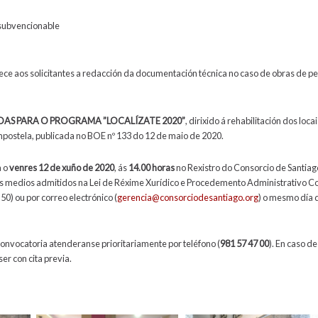
subvencionable
ece aos solicitantes a redacción da documentación técnica no caso de obras de 
S PARA O PROGRAMA ”LOCALÍZATE 2020”
, dirixido á rehabilitación dos loc
mpostela, publicada no BOE nº 133 do 12 de maio de 2020.
a o
venres 12 de xuño de 2020
, ás
14.00 horas
no Rexistro do Consorcio de Santiago 
dos medios admitidos na Lei de Réxime Xurídico e Procedemento Administrativo 
50) ou por correo electrónico (
gerencia@consorciodesantiago.org
) o mesmo día 
convocatoria atenderanse prioritariamente por teléfono (
981 57 47 00
). En caso d
er con cita previa.