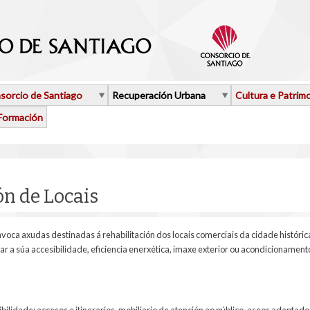
sorcio de Santiago
Recuperación Urbana
Cultura e Patrim
Formación
ón de Locais
voca axudas destinadas á rehabilitación dos locais comerciais da cidade históric
ar a súa accesibilidade, eficiencia enerxética, imaxe exterior ou acondicionamento
ilidade: accesos e itinerarios, mobiliario de atención ao público, aseos adaptados