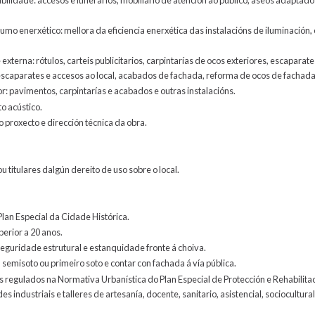
o enerxético: mellora da eficiencia enerxética das instalacións de iluminación, 
xterna: rótulos, carteis publicitarios, carpintarías de ocos exteriores, escapara
escaparates e accesos ao local, acabados de fachada, reforma de ocos de fachada 
r: pavimentos, carpintarías e acabados e outras instalacións.
 acústico.
 proxecto e dirección técnica da obra.
u titulares dalgún dereito de uso sobre o local.
lan Especial da Cidade Histórica.
perior a 20 anos.
seguridade estrutural e estanquidade fronte á choiva.
, semisoto ou primeiro soto e contar con fachada á vía pública.
 regulados na Normativa Urbanística do Plan Especial de Protección e Rehabilita
es industriais e talleres de artesanía, docente, sanitario, asistencial, sociocultura