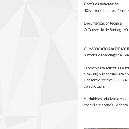
Contía da subvención
40% do orzamento máximo 
Documentación técnica
O Consorcio de Santiago ofr
CONVOCATORIA DE AXUDA
histórica de Santiago de Co
O prazo para solicitalas é at
57 47 00) ou por calquera 
Consorcio por fax (981 57 47 
da solicitude.
As dúbidas relativas a esta 
consulta presencial, deberá s