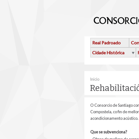
Ir o contido principal
Real Padroado
Con
Cidade Histórica
Vostede está aquí
Inicio
Rehabilitaci
O Consorcio de Santiago con
Compostela, co fin de mellor
acondicionamento acústico.
Que se subvenciona?
-Obras de mellora da accesib