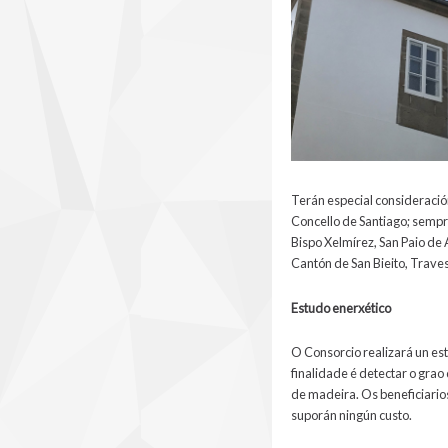
Terán especial consideració
Concello de Santiago; sempr
Bispo Xelmírez, San Paio de 
Cantón de San Bieito, Traves
Estudo enerxético
O Consorcio realizará un es
finalidade é detectar o grao 
de madeira. Os beneficiario
suporán ningún custo.