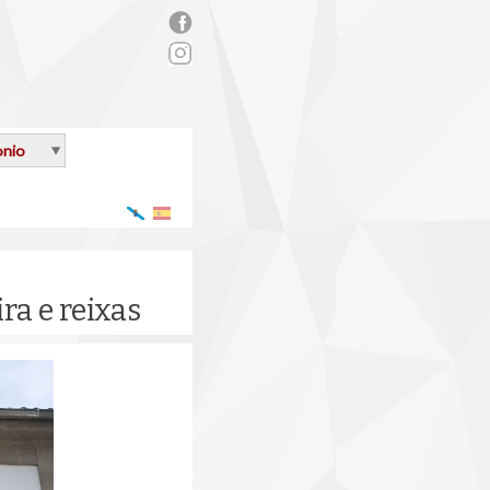
rs_facebook.png
onio
Galego
Español
ra e reixas