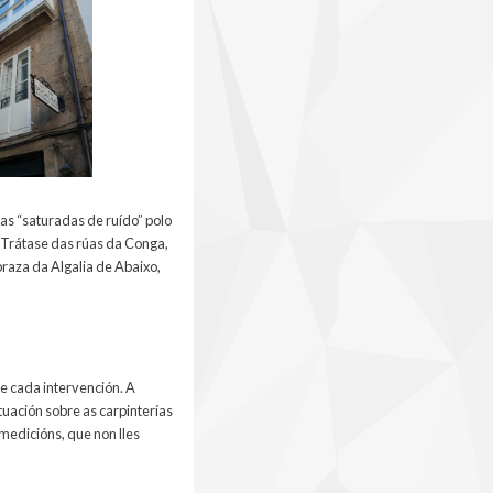
as “saturadas de ruído” polo
. Trátase das rúas da Conga,
praza da Algalia de Abaixo,
e cada intervención. A
ctuación sobre as carpinterías
medicións, que non lles