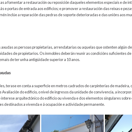
as a fomentar a restauración ou reposición daqueles elementos especiais e de in
s e portas de entrada aos edificios; e promover a restauración das reixas e pezas
Tamén inclúe a reparación das pedras de soporte deterioradas e das unións aos m
 axudas as persoas propietarias, arrendatarias ou aquelas que ostenten algún de
idades de propietarios. Os inmobles deberán reunir as condicións suficientes de 
emais de ter unha antigüidade superior a 10 anos.
 axudas
udes, terase en conta a superficie en metros cadrados de carpinterías de madeira, 
valiación do edificio, o nivel de ingresos da unidade de convivencia, a incorpora
e interese arquitectónico do edificio ou vivenda e dos elementos singulares sobre 
es destinados a vivenda e á ocupación e actividade permanente.