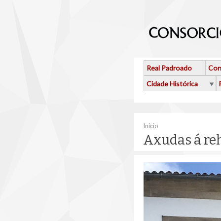
Ir o contido principal
Real Padroado
Con
Cidade Histórica
Vostede está aquí
Inicio
Axudas á reh