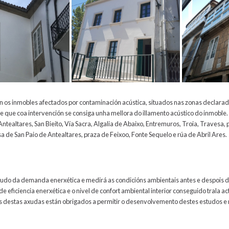
n os inmobles afectados por contaminación acústica, situados nas zonas declarad
e que coa intervención se consiga unha mellora do illamento acústico do inmoble
Antealtares, San Bieito, Vía Sacra, Algalia de Abaixo, Entremuros, Troia, Travesa, 
a de San Paio de Antealtares, praza de Feixoo, Fonte Sequelo e rúa de Abril Ares.
tudo da demanda enerxética e medirá as condicións ambientais antes e despois d
de eficiencia enerxética e o nivel de confort ambiental interior conseguido trala a
s destas axudas están obrigados a permitir o desenvolvemento destes estudos e 