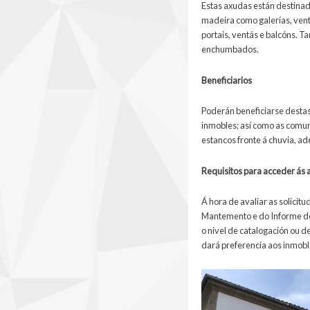
Estas axudas están destinad
madeira como galerías, ventá
portais, ventás e balcóns. 
enchumbados.
Beneficiarios
Poderán beneficiarse destas
inmobles; así como as comun
estancos fronte á chuvia, ad
Requisitos para acceder ás
Á hora de avaliar as solicit
Mantemento e do Informe de A
o nivel de catalogación ou d
dará preferencia aos inmobl