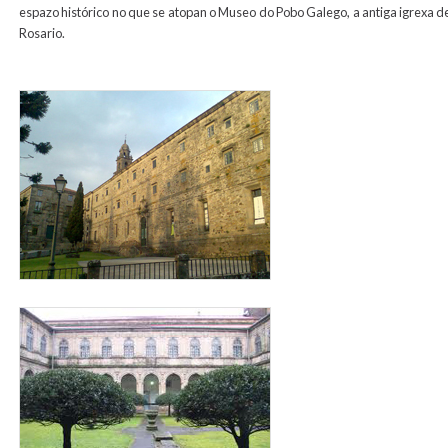
espazo histórico no que se atopan o Museo do Pobo Galego, a antiga igrexa d
Rosario.
san_domingos_para_web1.jpg
sandomingos_para_web2.jpg