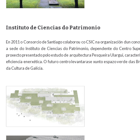
Instituto de Ciencias do Patrimonio
En 2011 o Consorcio de Santiago colaborou co CSIC na organización dun concur
a sede do Instituto de Ciencias do Patrimonio, dependente do Centro Super
proxecto presentado polo estudo de arquitectura Pesqueira Ulargui, caracteri
eficiencia enerxética. O futuro centro levantarase xunto espazo verde das Br
da Cultura de Galicia.
simulacion_incipit_para_web.jpg
maqueta_siuacion_incipit_para_web.jpg