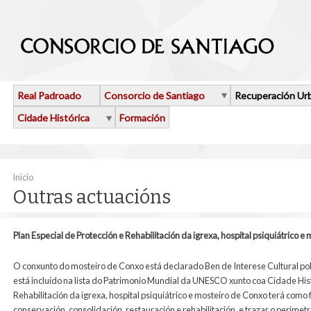
Ir o contido principal
Real Padroado
Consorcio de Santiago
Recuperación Ur
Cidade Histórica
Formación
Vostede está aquí
Inicio
Outras actuacións
Plan Especial de Protección e Rehabilitación da igrexa, hospital psiquiátrico 
O conxunto do mosteiro de Conxo está declarado Ben de Interese Cultural pola
está incluído na lista do Patrimonio Mundial da UNESCO xunto coa Cidade Histó
Rehabilitación da igrexa, hospital psiquiátrico e mosteiro de Conxo terá como
conservación, consolidación, restauración e rehabilitación, e trazar o perím