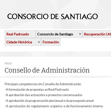
Ir o contido principal
Real Padroado
Consorcio de Santiago
Recuperación Ur
Cidade Histórica
Formación
Vostede está aquí
Inicio
Consello de Administración
Principais competencias do Consello de Administración:
-A formulación de propostas ao Real Padroado
-A aprobación das actuacións e proxectos consensuados
-A aprobación da programación plurianual e do presuposto anual
-A aprobación do regulamento orgánico e de funcionamento interno