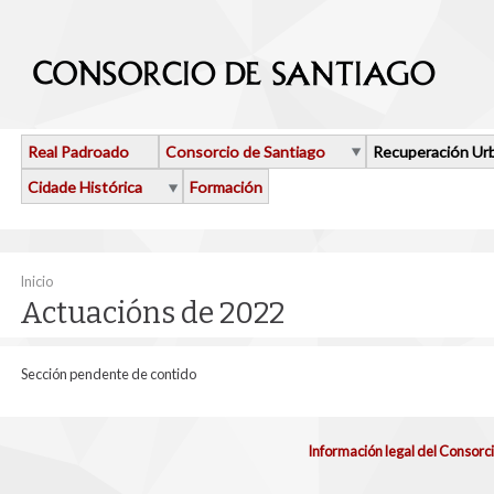
Ir o contido principal
Real Padroado
Consorcio de Santiago
Recuperación Ur
Cidade Histórica
Formación
Vostede está aquí
Inicio
Actuacións de 2022
Sección pendente de contido
Información legal del Consorc