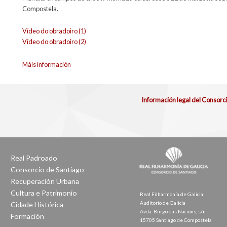
Compostela.
Vídeo do obradoiro (1)
Vídeo do obradoiro (2)
Máis información
Información legal del Consorc
Real Padroado
Consorcio de Santiago
Recuperación Urbana
Cultura e Patrimonio
Real Filharmonía de Galicia
Auditorio de Galicia
Cidade Histórica
Avda. Burgo das Nacións, s/n
Formación
15705 Santiago de Compostela