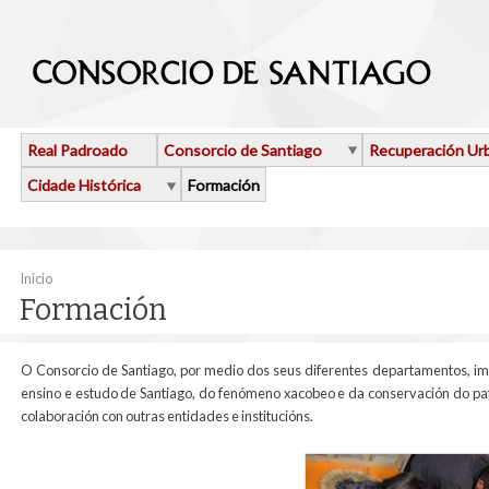
Ir o contido principal
Real Padroado
Consorcio de Santiago
Recuperación Ur
Cidade Histórica
Formación
Vostede está aquí
Inicio
Formación
O Consorcio de Santiago, por medio dos seus diferentes departamentos, imp
ensino e estudo de Santiago, do fenómeno xacobeo e da conservación do pat
colaboración con outras entidades e institucións.
dsc08174.jpg