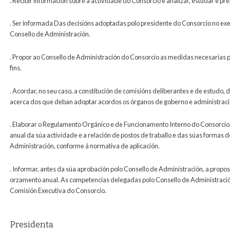
. Recibir información sobre a actividade do Consorcio e analizar, estudar e p
. Ser informada Das decisións adoptadas polo presidente do Consorcio no exe
Consello de Administración.
. Propor ao Consello de Administración do Consorcio as medidas necesarias 
fins.
. Acordar, no seu caso, a constitución de comisións deliberantes e de estudo,
acerca dos que deban adoptar acordos os órganos de goberno e administraci
. Elaborar o Regulamento Orgánico e de Funcionamento Interno do Consorcio,
anual da súa actividade e a relación de postos de traballo e das súas formas 
Administración, conforme á normativa de aplicación.
. Informar, antes da súa aprobación polo Consello de Administración, a propo
orzamento anual. As competencias delegadas polo Consello de Administraci
Comisión Executiva do Consorcio.
Presidenta