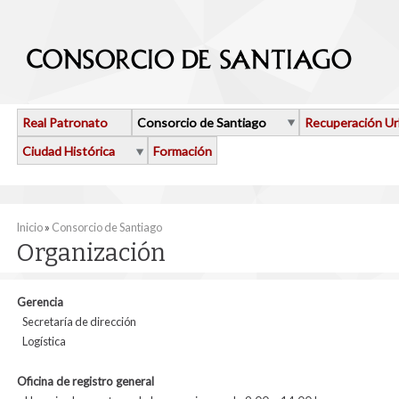
Pasar al contenido principal
Real Patronato
Consorcio de Santiago
Recuperación U
Ciudad Histórica
Formación
Se encuentra usted aquí
Inicio
»
Consorcio de Santiago
Organización
Gerencia
Secretaría de dirección
Logística
Oficina de registro general