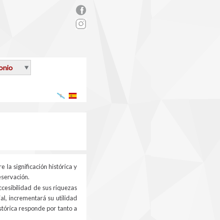
rs_facebook.png
onio
Galego
Español
a significación histórica y
eservación.
cesibilidad de sus riquezas
l, incrementará su utilidad
stórica responde por tanto a