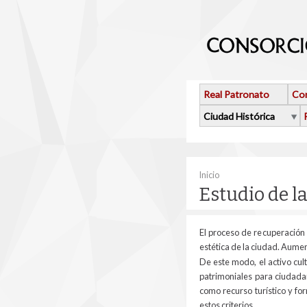
Pasar al contenido principal
Real Patronato
Con
Ciudad Histórica
Se encuentra usted 
Inicio
Estudio de l
El proceso de recuperación
estética de la ciudad. Aume
De este modo, el activo cu
patrimoniales para ciudada
como recurso turístico y fo
estos criterios.