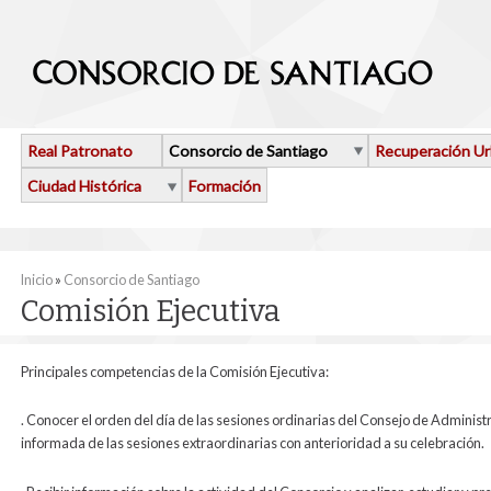
Pasar al contenido principal
Real Patronato
Consorcio de Santiago
Recuperación U
Ciudad Histórica
Formación
Se encuentra usted aquí
Inicio
»
Consorcio de Santiago
Comisión Ejecutiva
Principales competencias de la Comisión Ejecutiva:
. Conocer el orden del día de las sesiones ordinarias del Consejo de Administ
informada de las sesiones extraordinarias con anterioridad a su celebración.