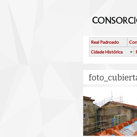
Ir o contido principal
Real Padroado
Con
Cidade Histórica
foto_cubier