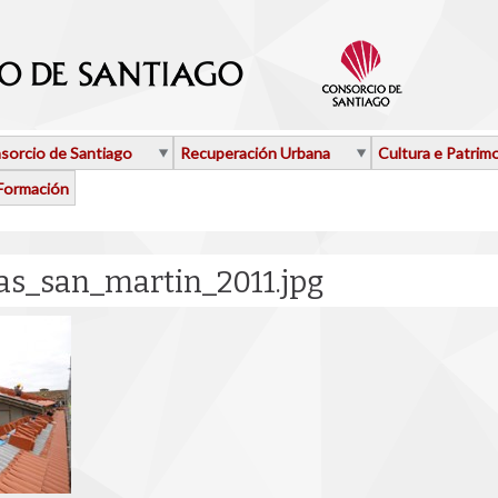
sorcio de Santiago
Recuperación Urbana
Cultura e Patrim
Formación
tas_san_martin_2011.jpg