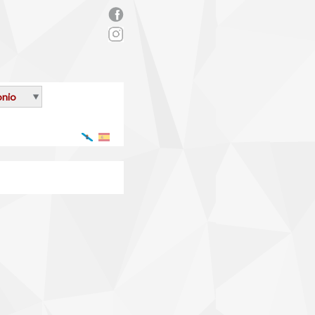
rs_facebook.png
onio
Galego
Español