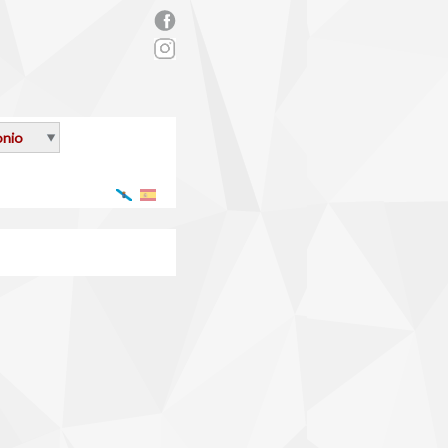
rs_facebook.png
onio
Galego
Español