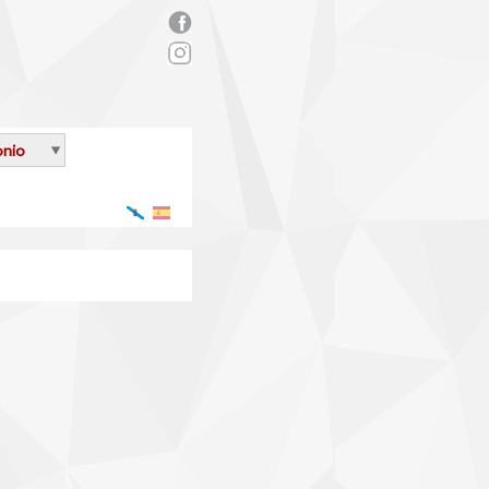
rs_facebook.png
onio
Galego
Español