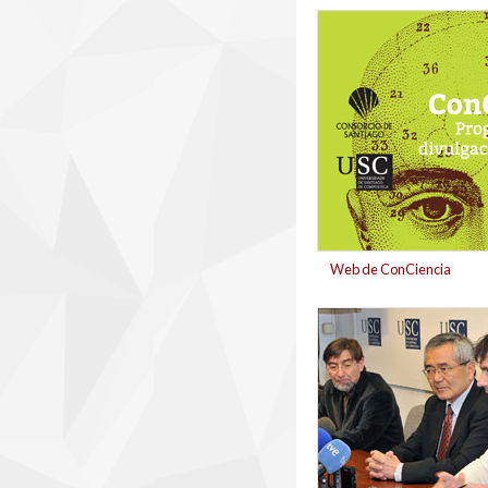
banner_concicienci
Web de ConCiencia
ei-ichi_negishi_no