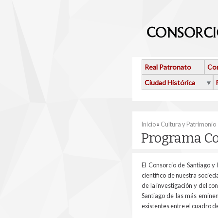
Pasar al contenido principal
Real Patronato
Con
Ciudad Histórica
Se encuentra usted 
Inicio
»
Cultura y Patrimonio
Programa Co
El Consorcio de Santiago y 
científico de nuestra socied
de la investigación y del c
Santiago de las más eminent
existentes entre el cuadro d