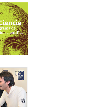
a_para_web.jpg
_centro_acompanado_de_ricardo_riguera_esquerda_e_jor