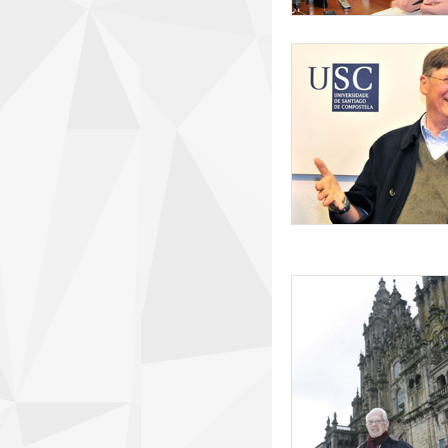
rueda_de_prensa_t
sheldon.jpg