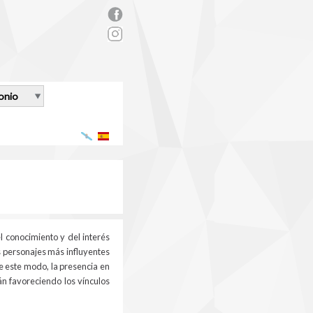
rs_facebook.png
onio
Galego
Español
l conocimiento y del interés
os personajes más influyentes
e este modo, la presencia en
án favoreciendo los vínculos