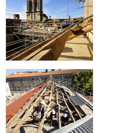
cubierta_carmen_para_web_2.jpg