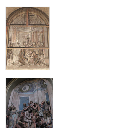
animas_antes_para_web.jpg
animas_despois_para_web.jpg