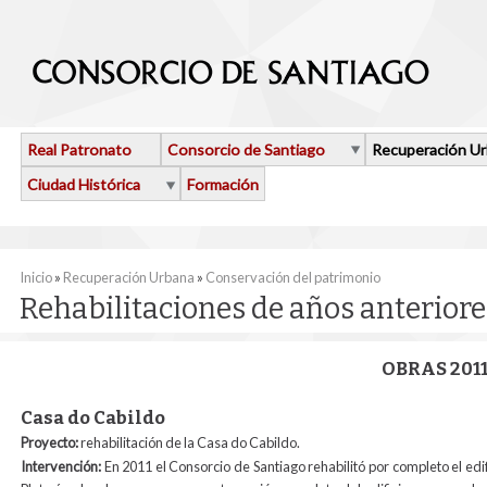
Pasar al contenido principal
Real Patronato
Consorcio de Santiago
Recuperación U
Ciudad Histórica
Formación
Se encuentra usted aquí
Inicio
»
Recuperación Urbana
»
Conservación del patrimonio
Rehabilitaciones de años anteriore
OBRAS 201
Casa do Cabildo
Proyecto:
rehabilitación de la Casa do Cabildo.
Intervención:
En 2011 el Consorcio de Santiago rehabilitó por completo el ed