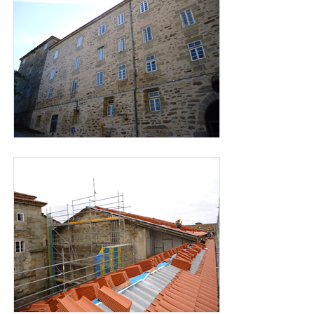
foto_cubiertas_san_martin_2011.jpg