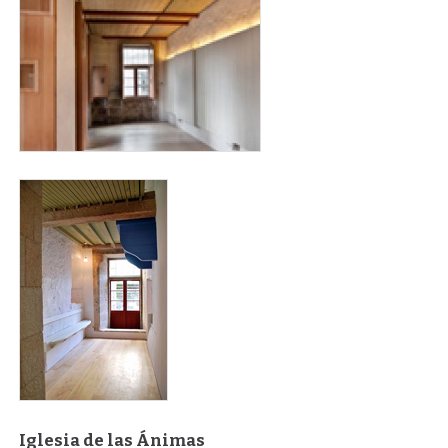
interiro_cabildo_para_web-1.jpg
402px-casa_del_cabildo_raina_cambota_azul.jpg
Iglesia de las Ánimas