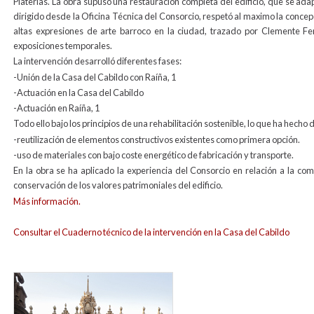
Platerías. La obra supuso una restauración completa del edificio, que se adap
dirigido desde la Oficina Técnica del Consorcio, respetó al maximo la concepc
altas expresiones de arte barroco en la ciudad, trazado por Clemente Fe
exposiciones temporales.
La intervención desarrolló diferentes fases:
-Unión de la Casa del Cabildo con Raíña, 1
-Actuación en la Casa del Cabildo
-Actuación en Raíña, 1
Todo ello bajo los principios de una rehabilitación sostenible, lo que ha hecho
-reutilización de elementos constructivos existentes como primera opción.
-uso de materiales con bajo coste energético de fabricación y transporte.
En la obra se ha aplicado la experiencia del Consorcio en relación a la com
conservación de los valores patrimoniales del edificio.
Más información.
Consultar el Cuaderno técnico de la intervención en la Casa del Cabildo
exterior_cabildo_para_web_0-1.jpg