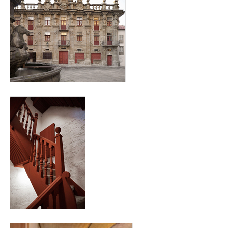
interior_cabildo_para_web3.jpg